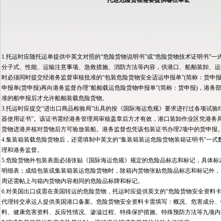
托运危险货物需要提供哪些单证
1.托运时应随托运单提供中英文对照的“危险货物说明书”或“危险货物技术证明书”
分子式、性能、运输注意事项、急救措施、消防方法等内容，供港口、船舶装卸、运输
时必须同时提交经港务监督审核批准的“包装危险货物安全适运申报单”(简称：货申
申报单(货申报)再向港务监督办理“船舶载运危险货物申报单”(简称：货申报)，港
准的船申报后才允许船舶装载危险货物。
3.托运时应提交“进出口商品检验局”出具的按《国际海运危规》要求进行过各项试验
器使用证书”。该证书需经港务管理局审核盖章后方才有效，港口装卸作业区凭港务
货物进港并核对货物后方可验放装船。港务监督也凭该包装证书办理2项中的货申报
4.集装箱装载危险货物后，还需填制中英文的“集装箱装运危险货物装箱证明书”一
理和港务监督。
5.危险货物外包装表面必须张贴《国际海运危规》规定的危险品标志和标记，具体标
明细表；成组包装或集装箱装运危险货物时，除箱内货物张贴危险品标志和标记外，
周还需帖上与箱内货物内容相同的危险品标牌和标记。
6.对美国出口或需在美国转运的危险货物，托运时应提供英文的“危险货物安全资料卡(
代理转交承运人提供美国港口备案。危险货物安全资料卡需填写：概况、危害成分、
料、健康危害资料、反应性情况、渗溢过程、特殊保护措施、特殊预防方法等九项内