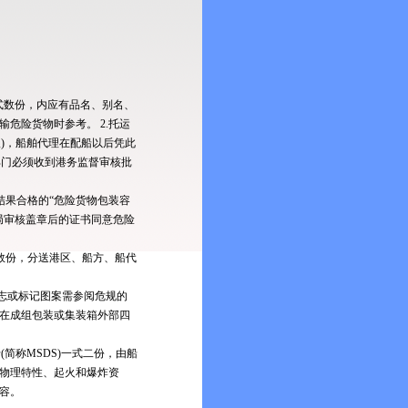
一式数份，内应有品名、别名、
危险货物时参考。 2.托运
报)，船舶代理在配船以后凭此
务部门必须收到港务监督审核批
结果合格的“危险货物包装容
局审核盖章后的证书同意危险
。
式数份，分送港区、船方、船代
志或标记图案需参阅危规的
在成组包装或集装箱外部四
简称MSDS)一式二份，由船
物理特性、起火和爆炸资
容。